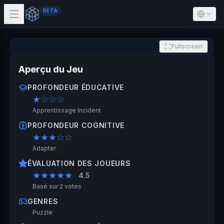
BETA
Fullscreen
Aperçu du Jeu
PROFONDEUR ÉDUCATIVE
★
☆☆☆
Apprentissage Incident
PROFONDEUR COGNITIVE
★★★
☆☆
Adapter
ÉVALUATION DES JOUEURS
★★★★★
4.5
Basé sur 2 votes
GENRES
Puzzle