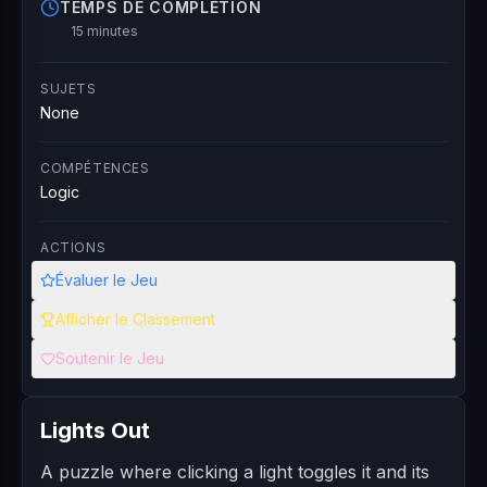
TEMPS DE COMPLÉTION
15 minutes
SUJETS
None
COMPÉTENCES
Logic
ACTIONS
Évaluer le Jeu
Afficher le Classement
Soutenir le Jeu
Lights Out
A puzzle where clicking a light toggles it and its